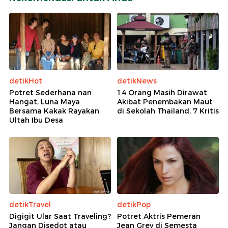
detikHot
detikNews
Potret Sederhana nan
14 Orang Masih Dirawat
Hangat, Luna Maya
Akibat Penembakan Maut
Bersama Kakak Rayakan
di Sekolah Thailand, 7 Kritis
Ultah Ibu Desa
detikTravel
detikPop
Digigit Ular Saat Traveling?
Potret Aktris Pemeran
Jangan Disedot atau
Jean Grey di Semesta