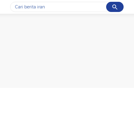
Cancel
Yang sedang ramai dicari
#1
data live draw sgp
#2
kebakaran
#3
prabowo
#4
iran
#5
gempa hari ini
Promoted
Terakhir yang dicari
Loading...