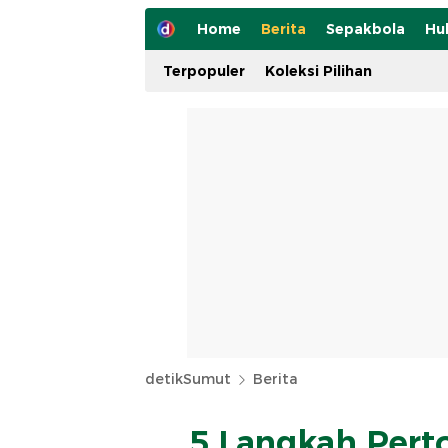
Home
Berita
Sepakbola
Hu
Terpopuler
Koleksi Pilihan
detikSumut
Berita
5 Langkah Pert