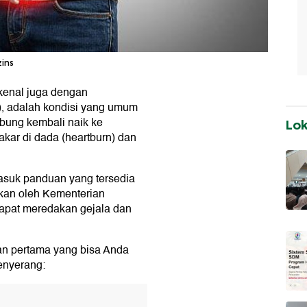
zins
kenal juga dengan
, adalah kondisi yang umum
ambung kembali naik ke
Lo
kar di dada (heartburn) dan
asuk panduan yang tersedia
ikan oleh Kementerian
apat meredakan gejala dan
an pertama yang bisa Anda
enyerang: