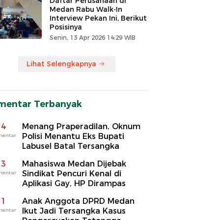
Daftar Perusahaan di
Medan Rabu Walk-In
Interview Pekan Ini, Berikut
Posisinya
Senin, 13 Apr 2026 14:29 WIB
Lihat Selengkapnya
mentar Terbanyak
4
Menang Praperadilan, Oknum
Polisi Menantu Eks Bupati
mentar
Labusel Batal Tersangka
3
Mahasiswa Medan Dijebak
Sindikat Pencuri Kenal di
mentar
Aplikasi Gay, HP Dirampas
1
Anak Anggota DPRD Medan
Ikut Jadi Tersangka Kasus
mentar