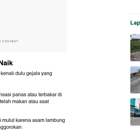
La
H CONTENT
Naik
kenali dulu gejala yang
sasi panas atau terbakar di
etelah makan atau saat
di mulut karena asam lambung
nggorokan.