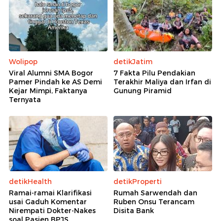
Wolipop
detikJatim
Viral Alumni SMA Bogor
7 Fakta Pilu Pendakian
Pamer Pindah ke AS Demi
Terakhir Maliya dan Irfan di
Kejar Mimpi, Faktanya
Gunung Piramid
Ternyata
detikHealth
detikProperti
Ramai-ramai Klarifikasi
Rumah Sarwendah dan
usai Gaduh Komentar
Ruben Onsu Terancam
Nirempati Dokter-Nakes
Disita Bank
soal Pasien BPJS