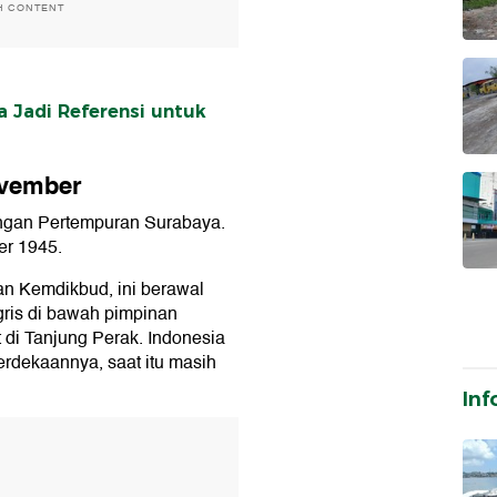
H CONTENT
a Jadi Referensi untuk
ovember
engan Pertempuran Surabaya.
er 1945.
tan Kemdikbud, ini berawal
gris di bawah pimpinan
 di Tanjung Perak. Indonesia
dekaannya, saat itu masih
Inf
T