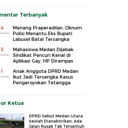
mentar Terbanyak
4
Menang Praperadilan, Oknum
Polisi Menantu Eks Bupati
mentar
Labusel Batal Tersangka
3
Mahasiswa Medan Dijebak
Sindikat Pencuri Kenal di
mentar
Aplikasi Gay, HP Dirampas
1
Anak Anggota DPRD Medan
Ikut Jadi Tersangka Kasus
mentar
Pengeroyokan Tetangga
por Ketua
DPRD Sebut Medan Utara
Seolah Dianaktirikan, Ada
Jalan Rusak Tak Tersentuh