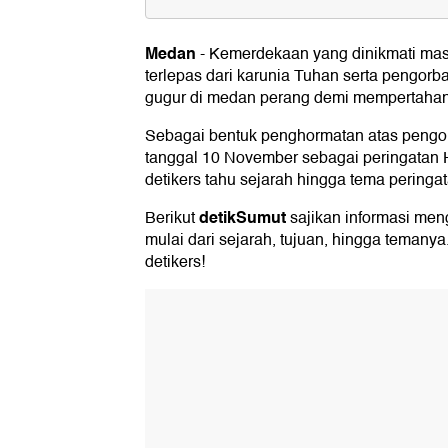
Sejarah Hari Pahlawan 10 Novem
Medan
-
Kemerdekaan yang dinikmati masya
Tujuan Peringatan Hari Pahlawan
terlepas dari karunia Tuhan serta pengor
Tema Hari Pahlawan 2023
gugur di medan perang demi mempertahan
Logo Hari Pahlawan 2023
Sebagai bentuk penghormatan atas pengo
tanggal 10 November sebagai peringatan 
Twibbon Hari Pahlawan 2023
detikers tahu sejarah hingga tema peringa
detikSumut
Berikut
sajikan informasi me
mulai dari sejarah, tujuan, hingga temanya
detikers!