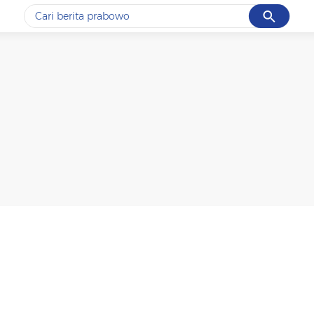
Cancel
Yang sedang ramai dicari
#1
data live draw sgp
#2
k-talk
#3
kebakaran
#4
prabowo
#5
gempa hari ini
Promoted
Terakhir yang dicari
Loading...