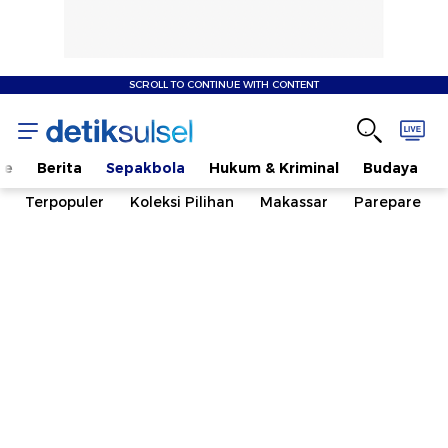
SCROLL TO CONTINUE WITH CONTENT
me
Berita
Sepakbola
Hukum & Kriminal
Budaya
Terpopuler
Koleksi Pilihan
Makassar
Parepare