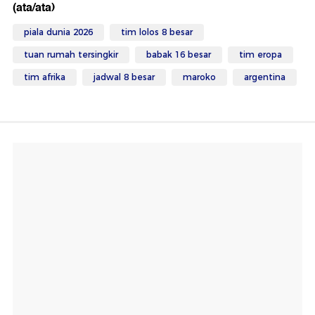
(ata/ata)
piala dunia 2026
tim lolos 8 besar
tuan rumah tersingkir
babak 16 besar
tim eropa
tim afrika
jadwal 8 besar
maroko
argentina