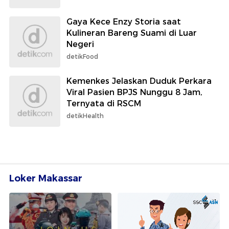
Gaya Kece Enzy Storia saat
Kulineran Bareng Suami di Luar
Negeri
detikFood
Kemenkes Jelaskan Duduk Perkara
Viral Pasien BPJS Nunggu 8 Jam,
Ternyata di RSCM
detikHealth
Loker Makassar