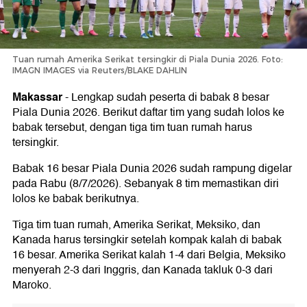
Tuan rumah Amerika Serikat tersingkir di Piala Dunia 2026. Foto:
IMAGN IMAGES via Reuters/BLAKE DAHLIN
Makassar
-
Lengkap sudah peserta di babak 8 besar
Piala Dunia 2026. Berikut daftar tim yang sudah lolos ke
babak tersebut, dengan tiga tim tuan rumah harus
tersingkir.
Babak 16 besar Piala Dunia 2026 sudah rampung digelar
pada Rabu (8/7/2026). Sebanyak 8 tim memastikan diri
lolos ke babak berikutnya.
Tiga tim tuan rumah, Amerika Serikat, Meksiko, dan
Kanada harus tersingkir setelah kompak kalah di babak
16 besar. Amerika Serikat kalah 1-4 dari Belgia, Meksiko
menyerah 2-3 dari Inggris, dan Kanada takluk 0-3 dari
Maroko.