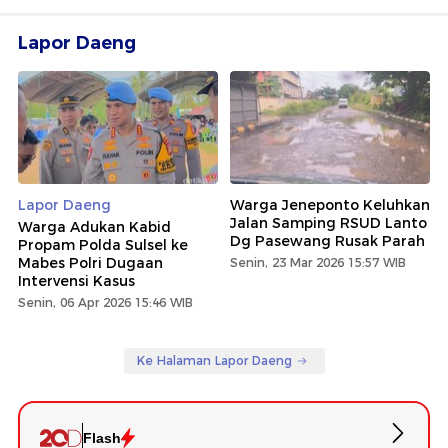
Lapor Daeng
Lapor Daeng
Warga Jeneponto Keluhkan
Jalan Samping RSUD Lanto
Warga Adukan Kabid
Dg Pasewang Rusak Parah
Propam Polda Sulsel ke
Mabes Polri Dugaan
Senin, 23 Mar 2026 15:57 WIB
Intervensi Kasus
Senin, 06 Apr 2026 15:46 WIB
Ke Halaman Lapor Daeng
Flash