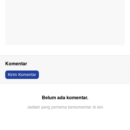
Komentar
Kirim Komentar
Belum ada komentar.
Jadilah yang pertama berkomentar di sini