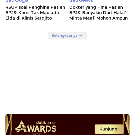
detikJogja
detikNews
RSUP soal Penghina Pasien
Dokter yang Hina Pasien
BPJS: Kami Tak Mau ada
BPJS 'Banyakin Duit Halal'
Elda di Klinis Sardjito
Minta Maaf: Mohon Ampun
Selengkapnya
Kunjungi