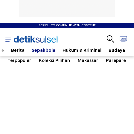
SCROLL TO CONTINUE WITH CONTENT
me
Berita
Sepakbola
Hukum & Kriminal
Budaya
Terpopuler
Koleksi Pilihan
Makassar
Parepare