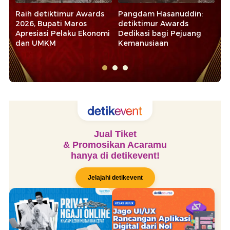
Raih detiktimur Awards
Pangdam Hasanuddin:
Re
2026, Bupati Maros
detiktimur Awards
de
Apresiasi Pelaku Ekonomi
Dedikasi bagi Pejuang
Se
dan UMKM
Kemanusiaan
Le