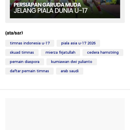
(ata/sar)
timnas indonesia u-17
piala asia u-17 2026
skuad timnas
mierza firjatullah
cedera hamstring
pemain diaspora
kurniawan dwi yulianto
daftar pemain timnas
arab saudi