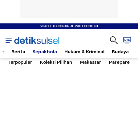
SCROLL TO CONTINUE WITH CONTENT
me
Berita
Sepakbola
Hukum & Kriminal
Budaya
Terpopuler
Koleksi Pilihan
Makassar
Parepare