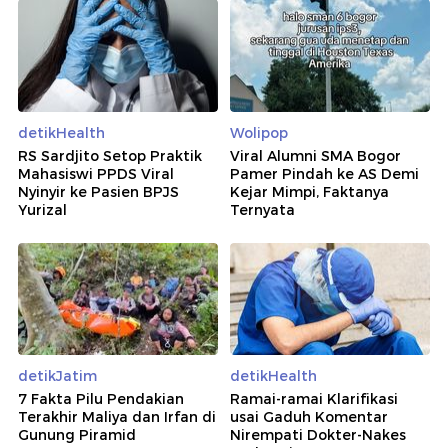
detikHealth
Wolipop
RS Sardjito Setop Praktik
Viral Alumni SMA Bogor
Mahasiswi PPDS Viral
Pamer Pindah ke AS Demi
Nyinyir ke Pasien BPJS
Kejar Mimpi, Faktanya
Yurizal
Ternyata
detikJatim
detikHealth
7 Fakta Pilu Pendakian
Ramai-ramai Klarifikasi
Terakhir Maliya dan Irfan di
usai Gaduh Komentar
Gunung Piramid
Nirempati Dokter-Nakes