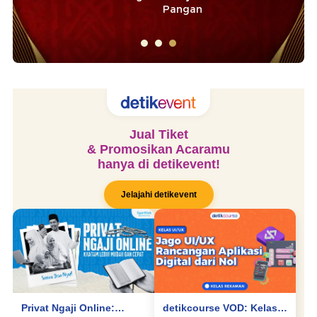
Pangan
Pa