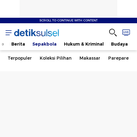
SCROLL TO CONTINUE WITH CONTENT
me
Berita
Sepakbola
Hukum & Kriminal
Budaya
Terpopuler
Koleksi Pilihan
Makassar
Parepare