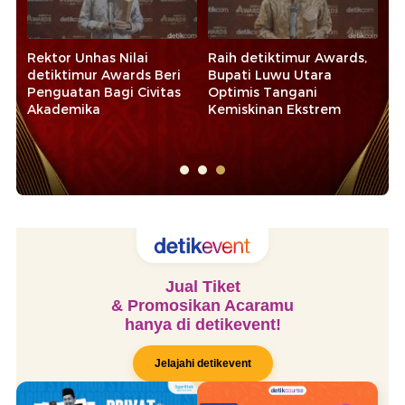
Rektor Unhas Nilai
Raih detiktimur Awards,
Ba
detiktimur Awards Beri
Bupati Luwu Utara
de
Penguatan Bagi Civitas
Optimis Tangani
Ko
Akademika
Kemiskinan Ekstrem
Ek
Sy