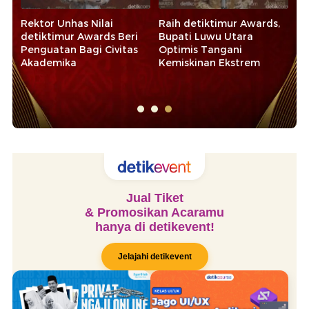
Rektor Unhas Nilai
Raih detiktimur Awards,
Ba
detiktimur Awards Beri
Bupati Luwu Utara
de
Penguatan Bagi Civitas
Optimis Tangani
Ko
Akademika
Kemiskinan Ekstrem
Ek
Sy