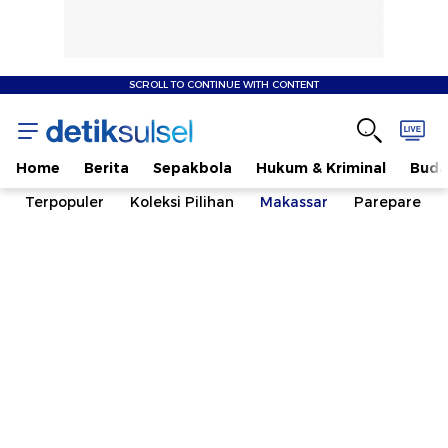
SCROLL TO CONTINUE WITH CONTENT
Home
Berita
Sepakbola
Hukum & Kriminal
Buda
Terpopuler
Koleksi Pilihan
Makassar
Parepare