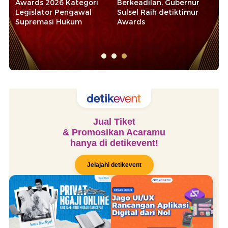
Awards 2026 Kategori
Berkeadilan, Gubernur
Pe
Legislator Pengawal
Sulsel Raih detiktimur
Aw
ni
Supremasi Hukum
Awards