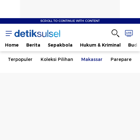
SCROLL TO CONTINUE WITH CONTENT
Home
Berita
Sepakbola
Hukum & Kriminal
Buda
Terpopuler
Koleksi Pilihan
Makassar
Parepare