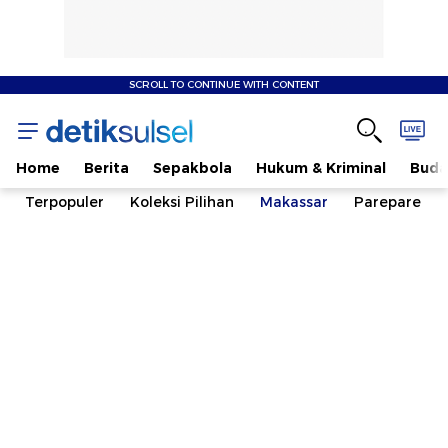
SCROLL TO CONTINUE WITH CONTENT
Home
Berita
Sepakbola
Hukum & Kriminal
Buda
Terpopuler
Koleksi Pilihan
Makassar
Parepare