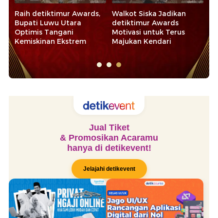
Raih detiktimur Awards,
Walkot Siska Jadikan
Ra
Bupati Luwu Utara
detiktimur Awards
20
Optimis Tangani
Motivasi untuk Terus
Ap
Kemiskinan Ekstrem
Majukan Kendari
d