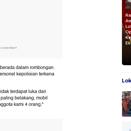
Rektor UMI Jadikan
Rektor Unhas Nilai
Ra
n:
detiktimur Awards
detiktimur Awards
Aw
r Awards
Sebagai Motivasi
Beri Penguatan
Lu
bagi
untuk Lebih
Bagi Civitas
Op
Berkembang
Akademika
Ke
aan
Ek
H CONTENT
berada dalam rombongan.
ersonel kepolisian terkena
Lok
dak terdapat luka dari
paling belakang, mobil
ggota kami 4 orang,"
T