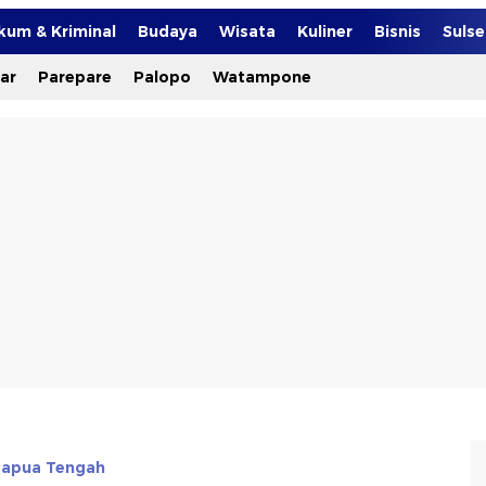
kum & Kriminal
Budaya
Wisata
Kuliner
Bisnis
Suls
ar
Parepare
Palopo
Watampone
apua Tengah