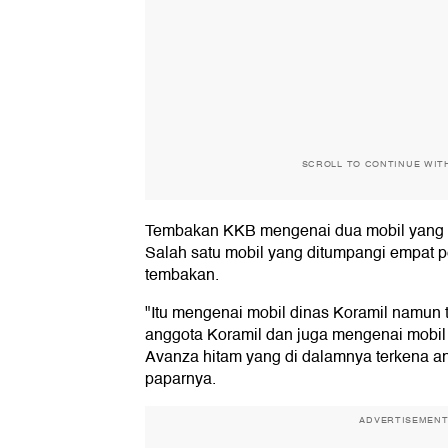
Walkot Siska
Raih detiktimur
Pangdam
Jadikan detiktimur
Awards 2026,
Hasanuddi
Awards Motivasi
Bupati Maros
detiktimu
untuk Terus
Apresiasi Pelaku
Dedikasi 
Majukan Kendari
Ekonomi dan
Pejuang
UMKM
Kemanusi
SCROLL TO CONTINUE WIT
Tembakan KKB mengenai dua mobil yang 
Salah satu mobil yang ditumpangi empat p
tembakan.
"Itu mengenai mobil dinas Koramil namun ti
anggota Koramil dan juga mengenai mobil 
Avanza hitam yang di dalamnya terkena an
paparnya.
ADVERTISEMEN