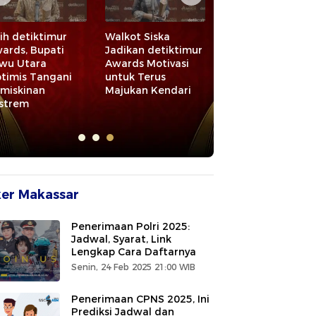
ih detiktimur
Walkot Siska
Raih detiktimur
ards, Bupati
Jadikan detiktimur
Awards 2026,
wu Utara
Awards Motivasi
Bupati Maros
timis Tangani
untuk Terus
Apresiasi Pelaku
miskinan
Majukan Kendari
Ekonomi dan
strem
UMKM
er Makassar
Penerimaan Polri 2025:
Jadwal, Syarat, Link
Lengkap Cara Daftarnya
Senin, 24 Feb 2025 21:00 WIB
Penerimaan CPNS 2025, Ini
Prediksi Jadwal dan