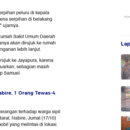
rpihan peluru di kepala
Ko
ena serpihan di belakang
" ujarnya.
 Rumah Sakit Umum Daerah
anya akan dirujuk ke rumah
La
nganan lebih lanjut.
rujuk ke Jayapura, karena
eluarkan, sebagian masih
ap Samuel.
abire, 1 Orang Tewas-4
erangan terhadap warga sipil
Barat, Nabire, Jumat (17/10)
il yang melintas di lokasi.