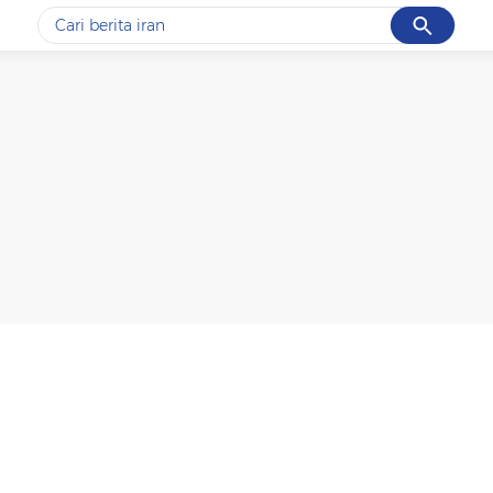
Cancel
Yang sedang ramai dicari
#1
data live draw sgp
#2
kebakaran
#3
prabowo
#4
iran
#5
gempa hari ini
Promoted
Terakhir yang dicari
Loading...