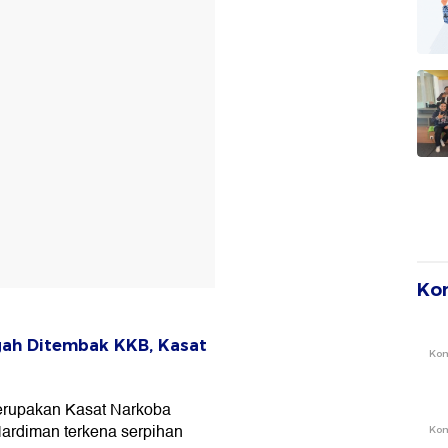
Ko
ah Ditembak KKB, Kasat
Ko
merupakan Kasat Narkoba
Hardiman terkena serpihan
Ko