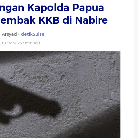
ongan Kapolda Papua
tembak KKB di Nabire
l Arsyad -
detikSulsel
 19 Okt 2025 12:18 WIB