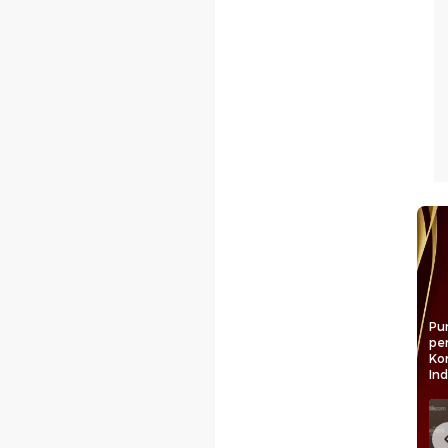
Pun
pe
Ko
In