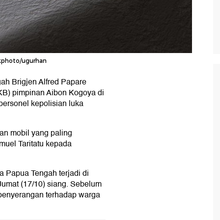
ckphoto/ugurhan
h Brigjen Alfred Papare
KB) pimpinan Aibon Kogoya di
ersonel kepolisian luka
n mobil yang paling
muel Taritatu kepada
Papua Tengah terjadi di
 Jumat (17/10) siang. Sebelum
penyerangan terhadap warga