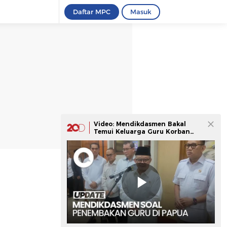
Daftar MPC
Masuk
Video: Mendikdasmen Bakal
Temui Keluarga Guru Korban
Penembakan KKB Papua