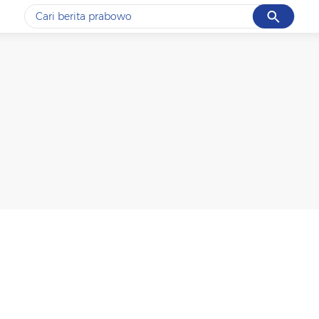
Cancel
Yang sedang ramai dicari
#1
data live draw sgp
#2
kebakaran
#3
prabowo
#4
iran
#5
gempa hari ini
Promoted
Terakhir yang dicari
Loading...