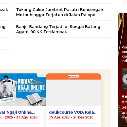
azak
Tukang Cukur Jambret Pasutri Boncengan
Motor hingga Terjatuh di Jalan Palopo
eng
Banjir Bandang Terjadi di Sungai Batang
Agam, 90 KK Terdampak
Pun
pe
Ko
In
ska
Raih detiktimur
Pangdam
Re
etiktimur
Awards 2026,
Hasanuddin:
de
tivasi
Bupati Maros
detiktimur Awards
Se
us
Apresiasi Pelaku
Dedikasi bagi
un
endari
Ekonomi dan
Pejuang
Be
UMKM
Kemanusiaan