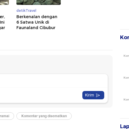
detikTravel
er,
Berkenalan dengan
Ini
6 Satwa Unik di
gar
Faunaland Cibubur
Ko
Ko
Ko
Ko
La