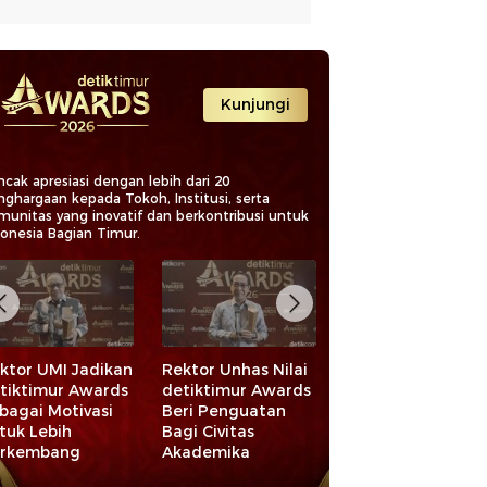
Kunjungi
cak apresiasi dengan lebih dari 20
nghargaan kepada Tokoh, Institusi, serta
munitas yang inovatif dan berkontribusi untuk
donesia Bagian Timur.
ktor UMI Jadikan
Rektor Unhas Nilai
Raih detiktimur
tiktimur Awards
detiktimur Awards
Awards, Bupati
bagai Motivasi
Beri Penguatan
Luwu Utara
tuk Lebih
Bagi Civitas
Optimis Tangani
rkembang
Akademika
Kemiskinan
Ekstrem