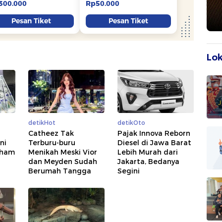
Lok
detikHot
detikOto
Catheez Tak
Pajak Innova Reborn
ni
Terburu-buru
Diesel di Jawa Barat
aham
Menikah Meski Vior
Lebih Murah dari
dan Meyden Sudah
Jakarta, Bedanya
Berumah Tangga
Segini