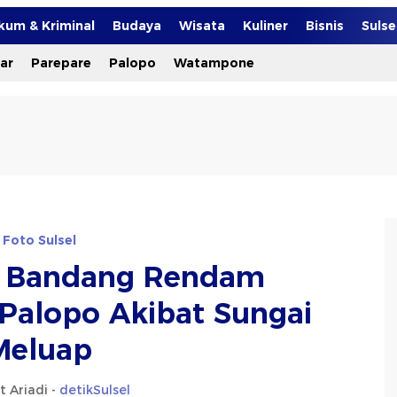
kum & Kriminal
Budaya
Wisata
Kuliner
Bisnis
Suls
ar
Parepare
Palopo
Watampone
Foto Sulsel
ir Bandang Rendam
Palopo Akibat Sungai
Meluap
 Ariadi -
detikSulsel