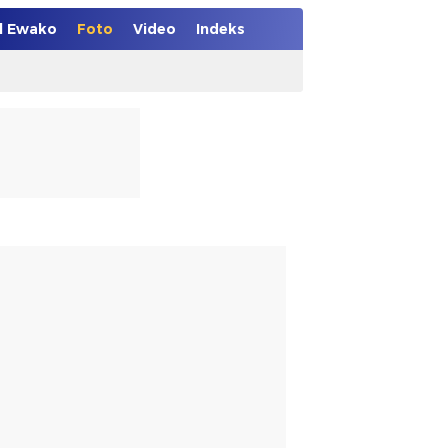
el Ewako
Foto
Video
Indeks