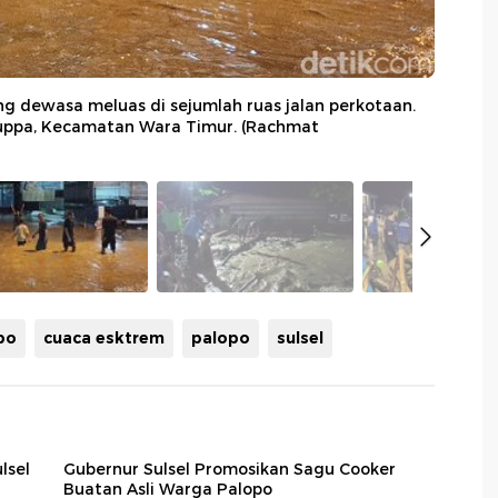
ang dewasa meluas di sejumlah ruas jalan perkotaan.
atuppa, Kecamatan Wara Timur. (Rachmat
po
cuaca esktrem
palopo
sulsel
lsel
Gubernur Sulsel Promosikan Sagu Cooker
Buatan Asli Warga Palopo