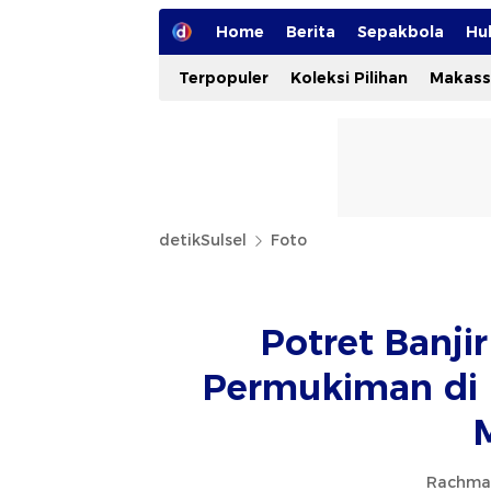
Home
Berita
Sepakbola
Hu
Terpopuler
Koleksi Pilihan
Makass
detikSulsel
Foto
Potret Banj
Permukiman di 
Rachmat