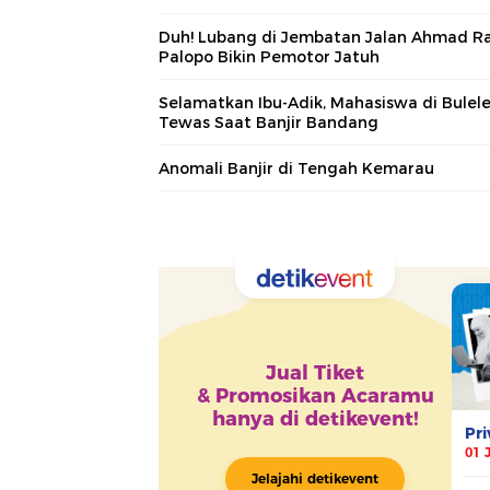
Duh! Lubang di Jembatan Jalan Ahmad R
Palopo Bikin Pemotor Jatuh
Selamatkan Ibu-Adik, Mahasiswa di Bulel
Tewas Saat Banjir Bandang
Anomali Banjir di Tengah Kemarau
Raih detiktimur
Walkot Si
Awards, Bupati
Jadikan d
Luwu Utara
Awards Mo
Optimis Tangani
untuk Ter
Kemiskinan
Majukan K
Ekstrem