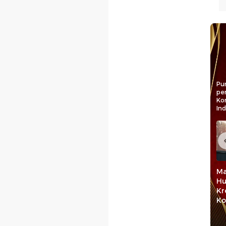
Pun
pe
Ko
In
asi IMIP
Langkah Harita
Jejak Langkah
Ma
ntangan
Nickel Cetak
Rudianto Lallo Jadi
Hu
ikel
Generasi Unggul di
Pejuang Keadilan
Kr
osistem
Pulau Obi Maluku
Rakyat
Ko
sa Depan
Utara