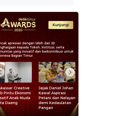
Kunjungi
cak apresiasi dengan lebih dari 20
nghargaan kepada Tokoh, Institusi, serta
munitas yang inovatif dan berkontribusi untuk
donesia Bagian Timur.
kassar Creative
Jejak Daniel Johan
Sulsel Kian Mulus
b Pintu Ekonomi
Kawal Aspirasi
Lewat Program
eatif Anak Muda
Petani dan Nelayan
Jalan MYP: Perku
ta Daeng
demi Kedaulatan
Konektivitas, Pac
Pangan
Ekonomi