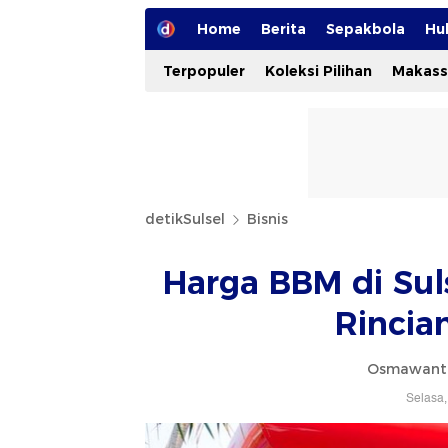
Home
Berita
Sepakbola
Hu
Terpopuler
Koleksi Pilihan
Makass
detikSulsel
Bisnis
Harga BBM di Suls
Rincia
Osmawanti
Selasa,