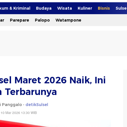
kum & Kriminal
Budaya
Wisata
Kuliner
Bisnis
Suls
ar
Parepare
Palopo
Watampone
el Maret 2026 Naik, Ini
n Terbarunya
 Panggalo -
detikSulsel
 10 Mar 2026 13:30 WIB