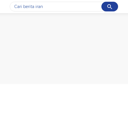
Cancel
Yang sedang ramai dicari
#1
gempa hari ini
#2
gempa
#3
prabowo
#4
iran
#5
demo
Promoted
Terakhir yang dicari
Loading...