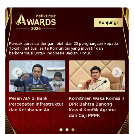
Kunjungi
Puncak apresiasi dengan lebih dari 20 penghargaan kepada
Tokoh, Institusi, serta Komunitas yang inovatif dan
berkontribusi untuk Indonesia Bagian Timur.
n
Peran AIA di Balik
Komitmen Waka Komisi II
Ko
Percepatan Infrastruktur
DPR Bahtra Banong
Mu
an
dan Ketahanan Air
Kawal Konflik Agraria
Ak
dan Gaji PPPK
SP