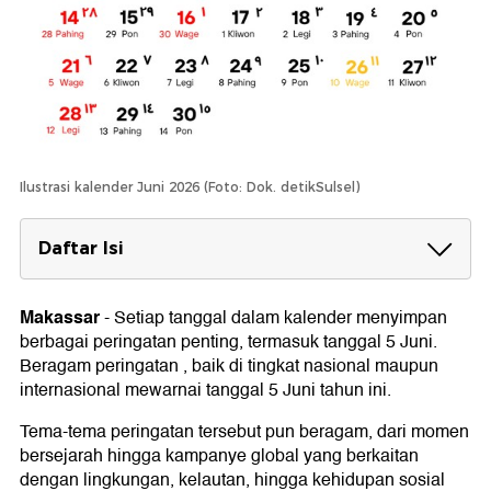
Ilustrasi kalender Juni 2026 (Foto: Dok. detikSulsel)
Daftar Isi
Hari Lingkungan Hidup Sedunia
Makassar
-
Setiap tanggal dalam kalender menyimpan
Hari Internasional untuk Melawan
berbagai peringatan penting, termasuk tanggal 5 Juni.
Penangkapan Ikan Ilegal, Tidak Dilaporkan,
Beragam peringatan , baik di tingkat nasional maupun
dan Tidak Diatur
internasional mewarnai tanggal 5 Juni tahun ini.
Hari Balon Udara Panas
Tema-tema peringatan tersebut pun beragam, dari momen
Hari Ucapan Terima Kasih
bersejarah hingga kampanye global yang berkaitan
dengan lingkungan, kelautan, hingga kehidupan sosial