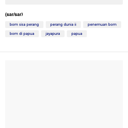
(sar/sar)
bom sisa perang
perang dunia ii
penemuan bom
bom di papua
jayapura
papua