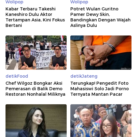
Wolipop
Wolipop
Kabar Terbaru Takeshi
Potret Wulan Guritno
Kaneshiro Dulu Aktor
Pamer Dewy Skin,
Tertampan Asia, Kini Fokus
Bandingkan Dengan Wajah
Bertani
Aslinya Dulu
detikFood
detikJateng
Chef Wilgoz Bongkar Aksi
Terungkap! Pengedit Foto
Pemerasan di Balik Demo
Mahasiswi Solo Jadi Porno
Restoran Nonhalal Miliknya
Ternyata Mantan Pacar