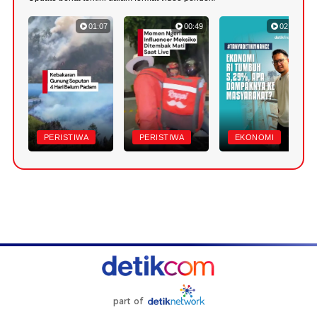
01:07
00:49
02:52
PERISTIWA
PERISTIWA
EKONOMI
part of