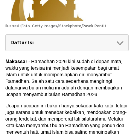
Ilustrasi (Foto: Getty Images/iStockphoto/Pasek Renti)
Daftar Isi
Ucapan Menyambut Ramadhan 2026 Untuk
keluarga
Makassar
-
Ramadhan 2026 kini sudah di depan mata,
waktu yang tersisa ini menjadi kesempatan bagi umat
Kata-kata Menyambut Ramadhan 2026
Islam untuk untuk mempersiapkan diri menyambut
Untuk Teman
Ramadhan. Salah satu cara sederhana mengiringi
Ucapan Marhaban ya Ramadhan 2026 untuk
datangnya bulan mulia ini adalah dengan membagikan
Status WhatsApp
ucapan menyambut bulan Ramadhan 2026.
Ucapan Menyambut Ramadhan 2026
Ucapan-ucapan ini bukan hanya sekadar kata-kata, tetapi
Singkat
juga sarana untuk menebar kebaikan, mendoakan orang-
orang terdekat, dan mempererat tali silaturahmi. Melalui
kata-kata menyambut bulan Ramadhan yang penuh doa
menyentuh hati, umat Islam bisa saling mengingatkan