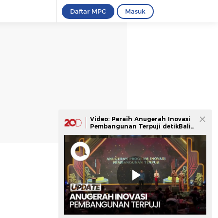
Daftar MPC
Masuk
Video: Peraih Anugerah Inovasi
Pembangunan Terpuji detikBali-
Nusra Awards 2026