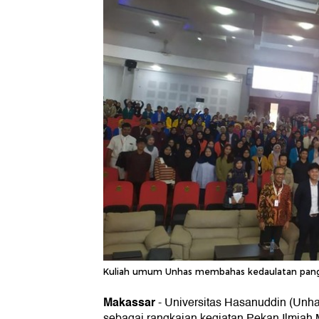
Kuliah umum Unhas membahas kedaulatan pangan 
Makassar
-
Universitas Hasanuddin (Unh
sebagai rangkaian kegiatan Pekan Ilmiah