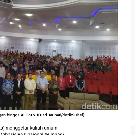
hingga AI. Foto: (Fuad Jauhari/detikSulsel)
as) menggelar kuliah umum
 Mahasiswa Nasional (Pimnas)