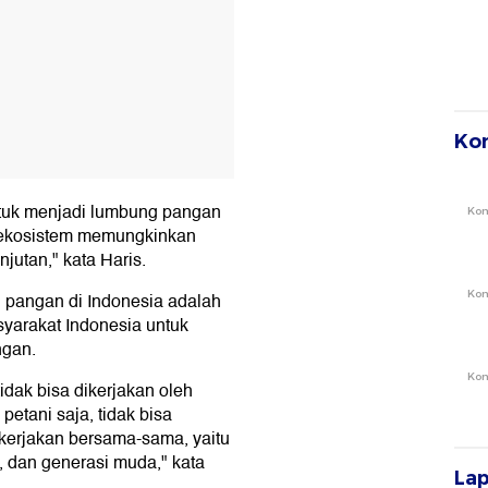
Ko
ntuk menjadi lumbung pangan
Ko
 ekosistem memungkinkan
jutan," kata Haris.
Ko
pangan di Indonesia adalah
yarakat Indonesia untuk
ngan.
Ko
dak bisa dikerjakan oleh
petani saja, tidak bisa
dikerjakan bersama-sama, yaitu
s, dan generasi muda," kata
La