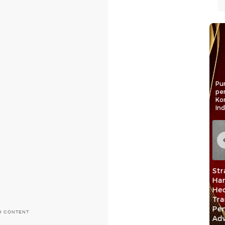
Pun
pe
Ko
In
trategis
Strategi Prof
Program
Pe
Malut
Harris Arthur
Pemberdayaan
Pe
Hedar Dorong
ANTAM Bantu
In
unan
Transformasi
Warga Tingkatkan
Ke
arakat
Pendidikan Profesi
Ekonomi dan
H CONTENT
n
Advokat
Kualitas SDM