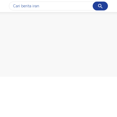
Cancel
Yang sedang ramai dicari
#1
data live draw sgp
#2
piala presiden 2026
#3
prabowo
#4
iran
#5
gempa hari ini
Promoted
Terakhir yang dicari
Loading...