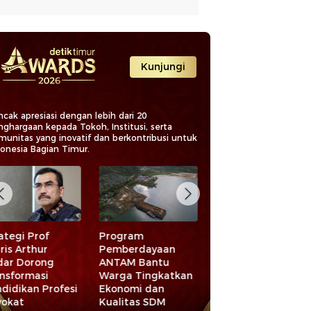
Kunjungi
cak apresiasi dengan lebih dari 20
nghargaan kepada Tokoh, Institusi, serta
munitas yang inovatif dan berkontribusi untuk
donesia Bagian Timur.
ran AIA di Balik
Komitmen Waka
Konsistensi UMI
rcepatan
Komisi II DPR
Jaga Mutu
frastruktur dan
Bahtra Banong
Pendidikan Lewa
tahanan Air
Kawal Konflik
Akreditasi Unggul
Agraria dan Gaji
hingga SPMI
PPPK