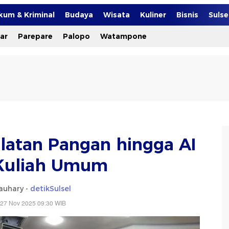
kum & Kriminal
Budaya
Wisata
Kuliner
Bisnis
Suls
ar
Parepare
Palopo
Watampone
latan Pangan hingga AI
Kuliah Umum
auhary -
detikSulsel
 27 Nov 2025 09:30 WIB