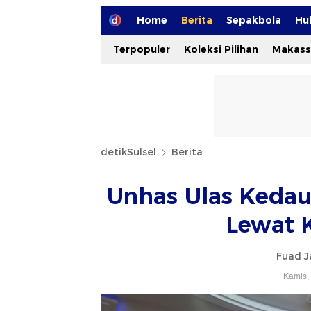
Home
Berita
Sepakbola
Hu
Terpopuler
Koleksi Pilihan
Makass
detikSulsel
Berita
Unhas Ulas Kedau
Lewat 
Fuad J
Kamis,