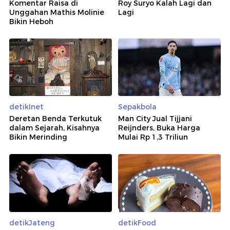
Komentar Raisa di
Roy Suryo Kalah Lagi dan
Unggahan Mathis Molinie
Lagi
Bikin Heboh
detikInet
Sepakbola
Deretan Benda Terkutuk
Man City Jual Tijjani
dalam Sejarah, Kisahnya
Reijnders, Buka Harga
Bikin Merinding
Mulai Rp 1,3 Triliun
detikJateng
detikFood