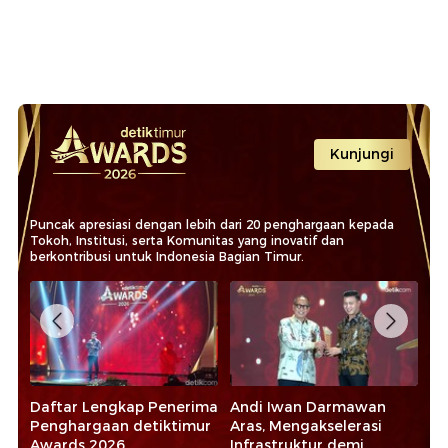
Kunjungi
Puncak apresiasi dengan lebih dari 20 penghargaan kepada
Tokoh, Institusi, serta Komunitas yang inovatif dan
berkontribusi untuk Indonesia Bagian Timur.
tur
Daftar Lengkap Penerima
Andi Iwan Darmawan
Ba
Penghargaan detiktimur
Aras, Mengakselerasi
Di
Awards 2026
Infrastruktur demi
As