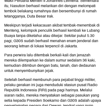
Wakil Perdana Menteri II Johannes Leimena. Sementara
itu, Nasution berhasil melarikan diri dengan melompati
tembok belakang rumahnya dan bersembunyi di rumah
tetangganya, Duta Besar Irak.
Meskipun terjadi kekacauan akibat tembak-menembak di
Menteng, kelompok penculik berhasil kembali ke Lubang
Buaya tanpa diketahui atau dikejar. Sekitar pukul 5.30
pagi, G30S sudah berhasil menahan enam jenderal dan
seorang letnan di lokasi terpencil di Jakarta.
Para perwira lalu ditembak berkali-kali dan jenazah
mereka dilemparkan ke dalam sumur sedalam 36 kaki,
kemudian ditimbun dengan batu, tanah, dan dedaunan
untuk menyembunyikan jejak.
Setelah berhasil membunuh para pejabat tinggi militer,
pelaku gerakan ini juga menduduki stasiun pusat Radio
Republik Indonesia (RRI) pada pagi harinya. Melalui
siaran radio, mereka menyatakan sebagai pasukan yang
setia kepada Presiden Soekarno dan G30S adalah upaya
penyelamatan negara dari Dewan Jendral yang ingin