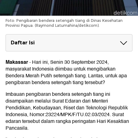
Foto: Pengibaran bendera setengah tiang di Dinas Kesehatan
Provinsi Papua. (Raymond Latumahina/detikcom).
Daftar Isi
Pengibaran Bendera Setengah Tiang, 30
September 2024
Makassar
-
Hari ini, Senin 30 September 2024,
masyarakat Indonesia diimbau untuk mengibarkan
Sejarah Pemberontakan G30S/PKI
Bendera Merah Putih setengah tiang. Lantas, untuk apa
Makna dan Aturan Pengibaran Bendera
pengibaran bendera setengah tiang tersebut?
Setengah Tiang
Imbauan pengibaran bendera setengah tiang ini
Kapan Saja Pengibaran Bendera Setengah Tiang?
disampaikan melalui Surat Edaran dari Menteri
Pendidikan, Kebudayaan, Riset dan Teknologi Republik
Indonesia, Nomor:23224/MPK/F/TU.02.03/2024. Surat
edaran tersebut dalam rangka peringatan Hari Kesaktian
Pancasila.