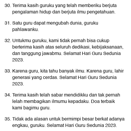
Terima kasih guruku yang telah memberiku berjuta
pengalaman hidup dan berjuta ilmu pengetahuan.
Satu guru dapat mengubah dunia, guruku
pahlawanku.
Untukmu guruku, kami tidak pernah bisa cukup
berterima kasih atas seluruh dedikasi, kebijaksanaan,
dan tanggung jawabmu. Selamat Hari Guru Sedunia
2023.
Karena guru, kita tahu banyak ilmu. Karena guru, lahir
generasi yang cerdas. Selamat Hari Guru Sedunia
2023.
Terima kasih telah sabar mendidikku dan tak pernah
lelah membagikan ilmumu kepadaku. Doa terbaik
kami bagimu guru.
Tidak ada alasan untuk bermimpi besar berkat adanya
engkau, guruku. Selamat Hari Guru Sedunia 2023.