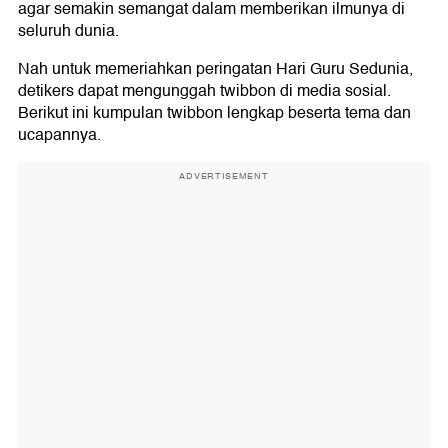
agar semakin semangat dalam memberikan ilmunya di
seluruh dunia.
Nah untuk memeriahkan peringatan Hari Guru Sedunia,
detikers dapat mengunggah twibbon di media sosial.
Berikut ini kumpulan twibbon lengkap beserta tema dan
ucapannya.
ADVERTISEMENT