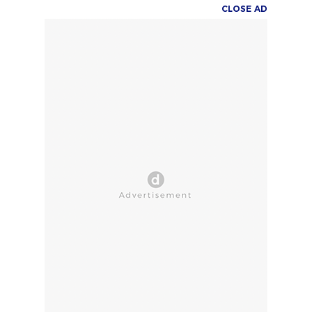
CLOSE AD