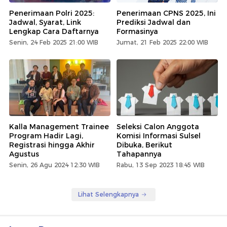
Penerimaan Polri 2025:
Penerimaan CPNS 2025, Ini
Jadwal, Syarat, Link
Prediksi Jadwal dan
Lengkap Cara Daftarnya
Formasinya
Senin, 24 Feb 2025 21:00 WIB
Jumat, 21 Feb 2025 22:00 WIB
Kalla Management Trainee
Seleksi Calon Anggota
Program Hadir Lagi,
Komisi Informasi Sulsel
Registrasi hingga Akhir
Dibuka, Berikut
Agustus
Tahapannya
Senin, 26 Agu 2024 12:30 WIB
Rabu, 13 Sep 2023 18:45 WIB
Lihat Selengkapnya