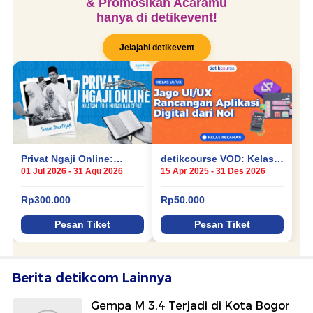
Berita detikcom Lainnya
Gempa M 3,4 Terjadi di Kota Bogor