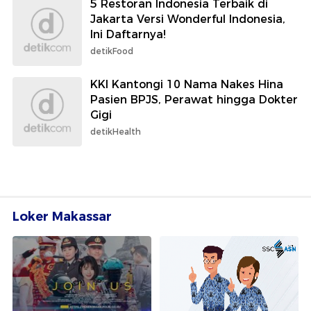
5 Restoran Indonesia Terbaik di
Jakarta Versi Wonderful Indonesia,
Ini Daftarnya!
detikFood
KKI Kantongi 10 Nama Nakes Hina
Pasien BPJS, Perawat hingga Dokter
Gigi
detikHealth
Loker Makassar