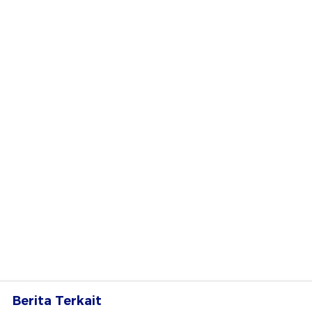
Berita Terkait