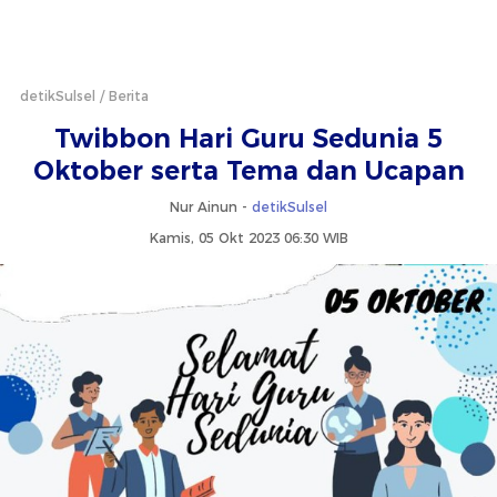
detikSulsel
Berita
Twibbon Hari Guru Sedunia 5
Oktober serta Tema dan Ucapan
Nur Ainun -
detikSulsel
Kamis, 05 Okt 2023 06:30 WIB