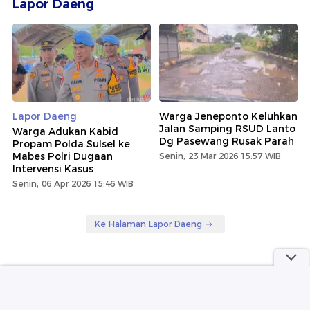
Lapor Daeng
Lapor Daeng
Warga Jeneponto Keluhkan
Jalan Samping RSUD Lanto
Warga Adukan Kabid
Dg Pasewang Rusak Parah
Propam Polda Sulsel ke
Mabes Polri Dugaan
Senin, 23 Mar 2026 15:57 WIB
Intervensi Kasus
Senin, 06 Apr 2026 15:46 WIB
Ke Halaman Lapor Daeng