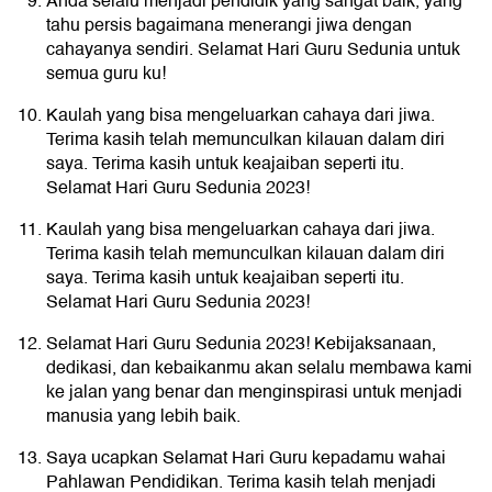
Anda selalu menjadi pendidik yang sangat baik, yang
tahu persis bagaimana menerangi jiwa dengan
cahayanya sendiri. Selamat Hari Guru Sedunia untuk
semua guru ku!
Kaulah yang bisa mengeluarkan cahaya dari jiwa.
Terima kasih telah memunculkan kilauan dalam diri
saya. Terima kasih untuk keajaiban seperti itu.
Selamat Hari Guru Sedunia 2023!
Kaulah yang bisa mengeluarkan cahaya dari jiwa.
Terima kasih telah memunculkan kilauan dalam diri
saya. Terima kasih untuk keajaiban seperti itu.
Selamat Hari Guru Sedunia 2023!
Selamat Hari Guru Sedunia 2023! Kebijaksanaan,
dedikasi, dan kebaikanmu akan selalu membawa kami
ke jalan yang benar dan menginspirasi untuk menjadi
manusia yang lebih baik.
Saya ucapkan Selamat Hari Guru kepadamu wahai
Pahlawan Pendidikan. Terima kasih telah menjadi