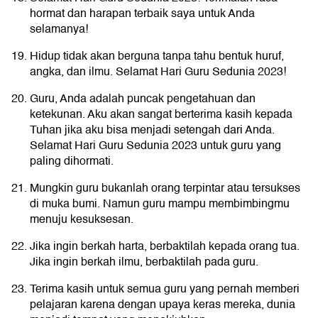
hormat dan harapan terbaik saya untuk Anda
selamanya!
Hidup tidak akan berguna tanpa tahu bentuk huruf,
angka, dan ilmu. Selamat Hari Guru Sedunia 2023!
Guru, Anda adalah puncak pengetahuan dan
ketekunan. Aku akan sangat berterima kasih kepada
Tuhan jika aku bisa menjadi setengah dari Anda.
Selamat Hari Guru Sedunia 2023 untuk guru yang
paling dihormati.
Mungkin guru bukanlah orang terpintar atau tersukses
di muka bumi. Namun guru mampu membimbingmu
menuju kesuksesan.
Jika ingin berkah harta, berbaktilah kepada orang tua.
Jika ingin berkah ilmu, berbaktilah pada guru.
Terima kasih untuk semua guru yang pernah memberi
pelajaran karena dengan upaya keras mereka, dunia