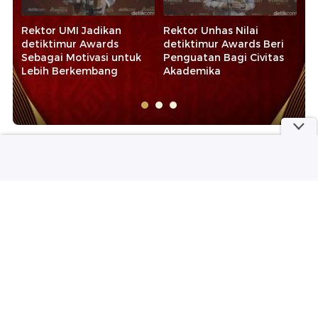
Rektor UMI Jadikan
Rektor Unhas Nilai
Ra
detiktimur Awards
detiktimur Awards Beri
Bu
Sebagai Motivasi untuk
Penguatan Bagi Civitas
Op
Lebih Berkembang
Akademika
Ke