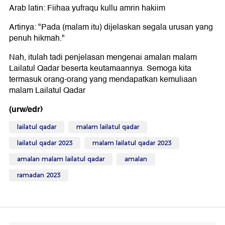
Arab latin: Fiihaa yufraqu kullu amrin hakiim
Artinya: "Pada (malam itu) dijelaskan segala urusan yang
penuh hikmah."
Nah, itulah tadi penjelasan mengenai amalan malam
Lailatul Qadar beserta keutamaannya. Semoga kita
termasuk orang-orang yang mendapatkan kemuliaan
malam Lailatul Qadar
(urw/edr)
lailatul qadar
malam lailatul qadar
lailatul qadar 2023
malam lailatul qadar 2023
amalan malam lailatul qadar
amalan
ramadan 2023