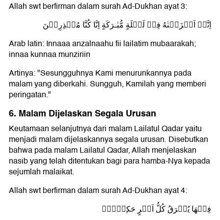
Allah swt berfirman dalam surah Ad-Dukhan ayat 3:
اِنَّاۤ اَنۡزَلۡنٰهُ فِىۡ لَيۡلَةٍ مُّبٰـرَكَةٍ اِنَّا كُنَّا مُنۡذِرِيۡنَ
Arab latin: Innaaa anzalnaahu fii lailatim mubaarakah;
innaa kunnaa munziriin
Artinya: "Sesungguhnya Kami menurunkannya pada
malam yang diberkahi. Sungguh, Kamilah yang memberi
peringatan."
6. Malam Dijelaskan Segala Urusan
Keutamaan selanjutnya dari malam Lailatul Qadar yaitu
menjadi malam dijelaskannya segala urusan. Disebutkan
bahwa pada malam Lailatul Qadar, Allah menjelaskan
nasib yang telah ditentukan bagi para hamba-Nya kepada
sejumlah malaikat.
Allah swt berfirman dalam surah Ad-Dukhan ayat 4:
فِيۡهَا يُفۡرَقُ كُلُّ اَمۡرٍ حَكِيۡمٍۙ‏