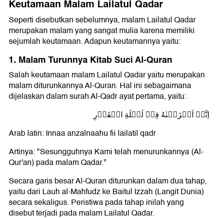
Keutamaan Malam Lailatul Qadar
Seperti disebutkan sebelumnya, malam Lailatul Qadar
merupakan malam yang sangat mulia karena memiliki
sejumlah keutamaan. Adapun keutamannya yaitu:
1. Malam Turunnya Kitab Suci Al-Quran
Salah keutamaan malam Lailatul Qadar yaitu merupakan
malam diturunkannya Al-Quran. Hal ini sebagaimana
dijelaskan dalam surah Al-Qadr ayat pertama, yaitu:
اِنَّاۤ اَنۡزَلۡنٰهُ فِىۡ لَيۡلَةِ الۡقَدۡرِ
Arab latin: Innaa anzalnaahu fii lailatil qadr
Artinya: "Sesungguhnya Kami telah menurunkannya (Al-
Qur'an) pada malam Qadar."
Secara garis besar Al-Quran diturunkan dalam dua tahap,
yaitu dari Lauh al-Mahfudz ke Baitul Izzah (Langit Dunia)
secara sekaligus. Peristiwa pada tahap inilah yang
disebut terjadi pada malam Lailatul Qadar.