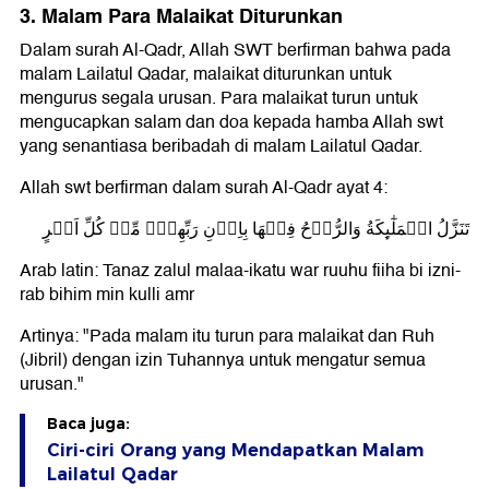
3. Malam Para Malaikat Diturunkan
Dalam surah Al-Qadr, Allah SWT berfirman bahwa pada
malam Lailatul Qadar, malaikat diturunkan untuk
mengurus segala urusan. Para malaikat turun untuk
mengucapkan salam dan doa kepada hamba Allah swt
yang senantiasa beribadah di malam Lailatul Qadar.
Allah swt berfirman dalam surah Al-Qadr ayat 4:
تَنَزَّلُ الۡمَلٰٓٮِٕكَةُ وَالرُّوۡحُ فِيۡهَا بِاِذۡنِ رَبِّهِمۡۚ مِّنۡ كُلِّ اَمۡرٍ
Arab latin: Tanaz zalul malaa-ikatu war ruuhu fiiha bi izni-
rab bihim min kulli amr
Artinya: "Pada malam itu turun para malaikat dan Ruh
(Jibril) dengan izin Tuhannya untuk mengatur semua
urusan."
Baca juga:
Ciri-ciri Orang yang Mendapatkan Malam
Lailatul Qadar