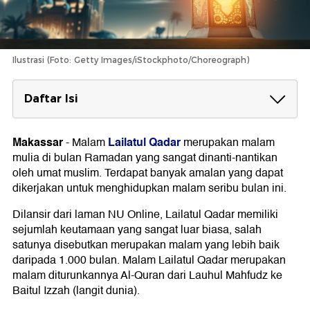
Ilustrasi (Foto: Getty Images/iStockphoto/Choreograph)
Daftar Isi
Amalan Malam Lailatul Qadar
1. I'tikaf
Makassar
Lailatul Qadar
-
Malam
merupakan malam
2. Muhasabah Diri
mulia di bulan Ramadan yang sangat dinanti-nantikan
3. Memperbanyak Membaca Al-Quran
oleh umat muslim. Terdapat banyak amalan yang dapat
4. Melaksanakan Salat Sunnah
dikerjakan untuk menghidupkan malam seribu bulan ini.
5. Memperbanyak Dzikir
6. Memperbanyak Doa
Dilansir
dari laman NU Online, Lailatul Qadar memiliki
Keutamaan Malam Lailatul Qadar
sejumlah keutamaan yang sangat luar biasa, salah
satunya disebutkan merupakan malam yang lebih baik
1. Malam Turunnya Kitab Suci Al-Quran
2. Malam Seribu Bulan
daripada 1.000 bulan. Malam Lailatul Qadar merupakan
3. Malam Para Malaikat Diturunkan
malam diturunkannya Al-Quran dari Lauhul Mahfudz ke
4. Malam Kesejahteraan
Baitul Izzah (langit dunia).
5. Malam Penuh Keberkahan