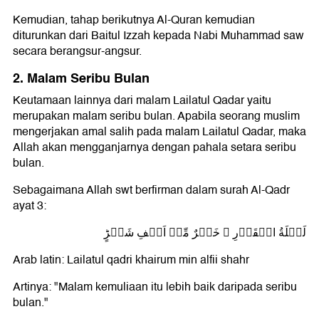
Kemudian, tahap berikutnya Al-Quran kemudian
diturunkan dari Baitul Izzah kepada Nabi Muhammad saw
secara berangsur-angsur.
2. Malam Seribu Bulan
Keutamaan lainnya dari malam Lailatul Qadar yaitu
merupakan malam seribu bulan. Apabila seorang muslim
mengerjakan amal salih pada malam Lailatul Qadar, maka
Allah akan mengganjarnya dengan pahala setara seribu
bulan.
Sebagaimana Allah swt berfirman dalam surah Al-Qadr
ayat 3:
لَيۡلَةُ الۡقَدۡرِ ۙ خَيۡرٌ مِّنۡ اَلۡفِ شَهۡرٍؕ
Arab latin: Lailatul qadri khairum min alfii shahr
Artinya: "Malam kemuliaan itu lebih baik daripada seribu
bulan."