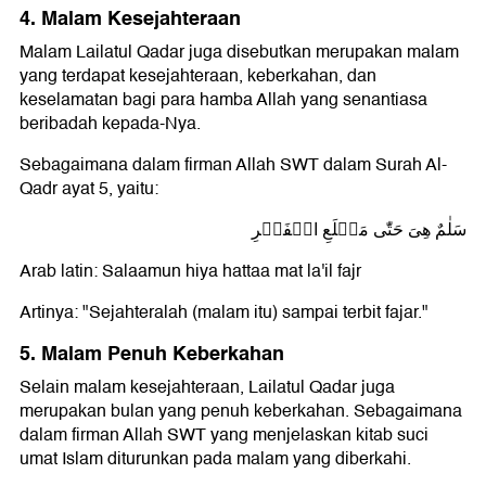
4. Malam Kesejahteraan
Malam Lailatul Qadar juga disebutkan merupakan malam
yang terdapat kesejahteraan, keberkahan, dan
keselamatan bagi para hamba Allah yang senantiasa
beribadah kepada-Nya.
Sebagaimana dalam firman Allah SWT dalam Surah Al-
Qadr ayat 5, yaitu:
سَلٰمٌ هِىَ حَتّٰى مَطۡلَعِ الۡفَجۡرِ
Arab latin: Salaamun hiya hattaa mat la'il fajr
Artinya: "Sejahteralah (malam itu) sampai terbit fajar."
5. Malam Penuh Keberkahan
Selain malam kesejahteraan, Lailatul Qadar juga
merupakan bulan yang penuh keberkahan. Sebagaimana
dalam firman Allah SWT yang menjelaskan kitab suci
umat Islam diturunkan pada malam yang diberkahi.