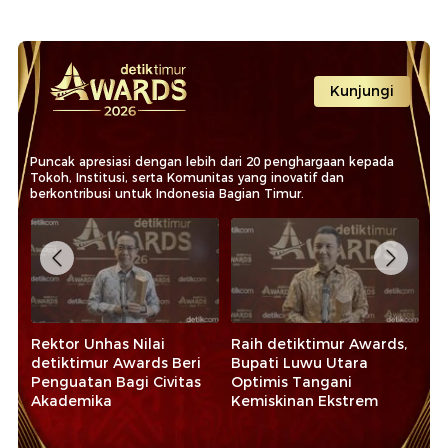
Kunjungi
Puncak apresiasi dengan lebih dari 20 penghargaan kepada
Tokoh, Institusi, serta Komunitas yang inovatif dan
berkontribusi untuk Indonesia Bagian Timur.
Rektor Unhas Nilai
Raih detiktimur Awards,
Ba
detiktimur Awards Beri
Bupati Luwu Utara
de
Penguatan Bagi Civitas
Optimis Tangani
Ko
Akademika
Kemiskinan Ekstrem
Ek
Sy