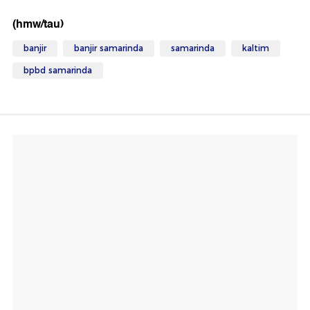
(hmw/tau)
banjir
banjir samarinda
samarinda
kaltim
bpbd samarinda