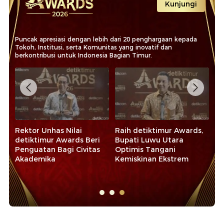
Kunjungi
Puncak apresiasi dengan lebih dari 20 penghargaan kepada
Tokoh, Institusi, serta Komunitas yang inovatif dan
berkontribusi untuk Indonesia Bagian Timur.
Rektor Unhas Nilai
Raih detiktimur Awards,
Ba
detiktimur Awards Beri
Bupati Luwu Utara
de
Penguatan Bagi Civitas
Optimis Tangani
Ko
Akademika
Kemiskinan Ekstrem
Ek
Sy