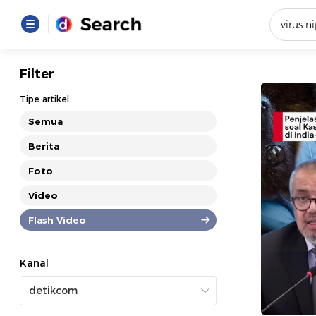
Yang se
Filter
Loading..
Tipe artikel
Semua
Promot
Berita
Foto
Terakhir
Loading...
Video
Flash Video
Kanal