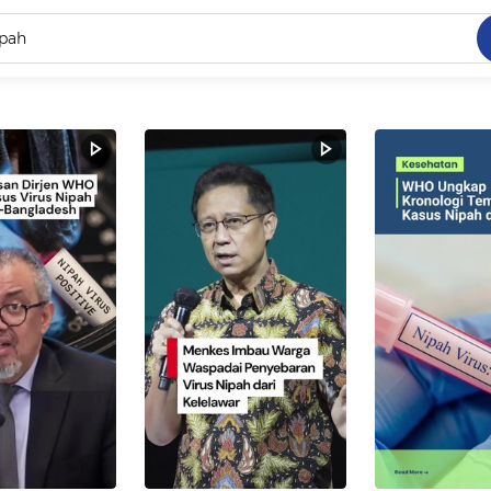
C
dang ramai dicari
.
ed
 yang dicari