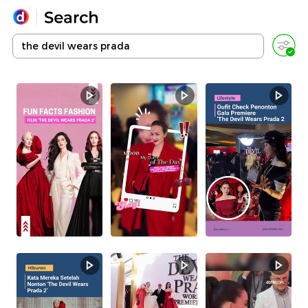
Yang sedang ramai dicari
Loading...
Promoted
Terakhir yang dicari