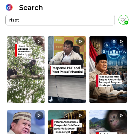
Yang sedang ramai dicari
Loading...
Promoted
Terakhir yang dicari