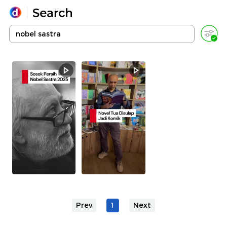
Yang sedang ramai dicari
Loading...
Promoted
Terakhir yang dicari
Prev
1
Next