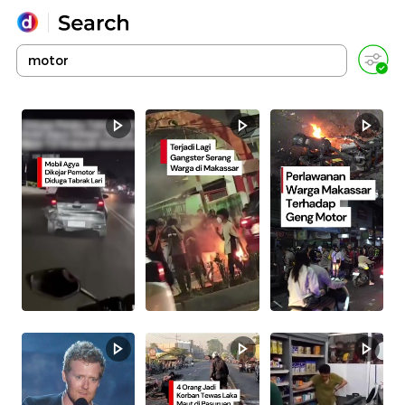
Yang sedang ramai dicari
Loading...
Promoted
Terakhir yang dicari