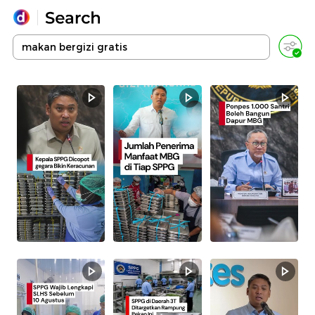
Yang sedang ramai dicari
Loading...
Promoted
Terakhir yang dicari