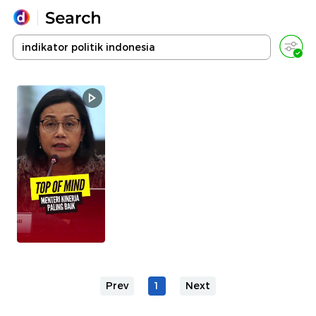
Yang sedang ramai dicari
Loading...
Promoted
Terakhir yang dicari
Prev
1
Next