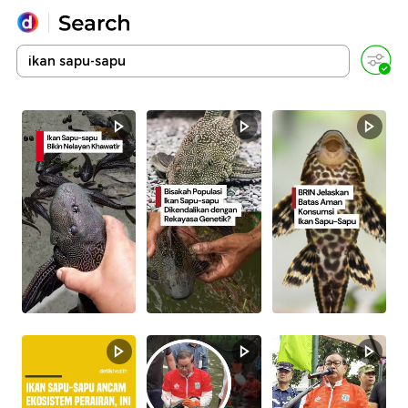
Yang sedang ramai dicari
Loading...
Promoted
Terakhir yang dicari