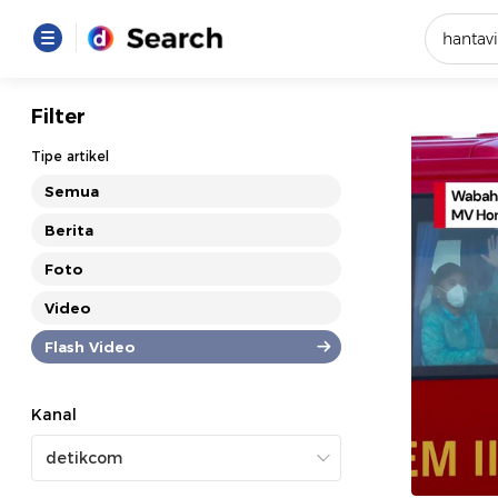
Yang se
Filter
Loading..
Tipe artikel
Semua
Promot
Berita
Foto
Terakhir
Loading...
Video
Flash Video
Kanal