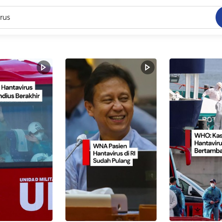
C
dang ramai dicari
.
ed
 yang dicari