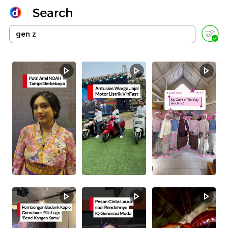
Yang sedang ramai dicari
Loading...
Promoted
Terakhir yang dicari