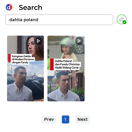
Yang sedang ramai dicari
Loading...
Promoted
Terakhir yang dicari
Prev
1
Next