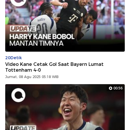
20Detik
Video Kane Cetak Gol Saat Bayern Lumat
Tottenham 4-0
Jumat, 08 Agu 2025 05:18 WIB
00:56