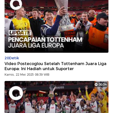
20Detik
Video Postecoglou Setelah Tottenham Juara Liga
Europa: Ini Hadiah untuk Suporter
Kamis, 22 Mei 2025 08:39 WIB
00:34