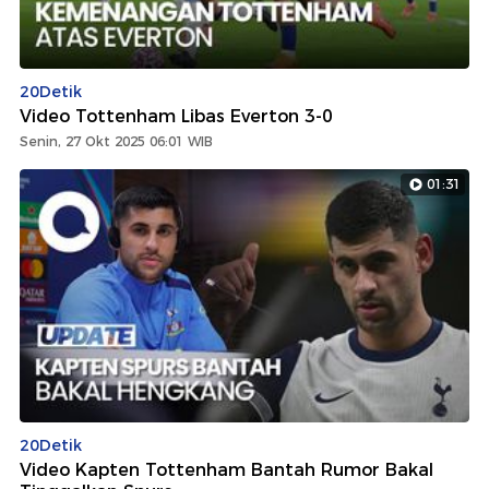
20Detik
Video Tottenham Libas Everton 3-0
Senin, 27 Okt 2025 06:01 WIB
01:31
20Detik
Video Kapten Tottenham Bantah Rumor Bakal