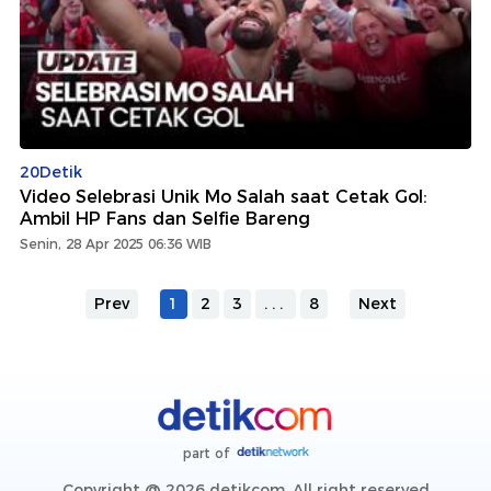
20Detik
Video Selebrasi Unik Mo Salah saat Cetak Gol:
Ambil HP Fans dan Selfie Bareng
Senin, 28 Apr 2025 06:36 WIB
Prev
1
2
3
...
8
Next
part of
Copyright @ 2026 detikcom, All right reserved