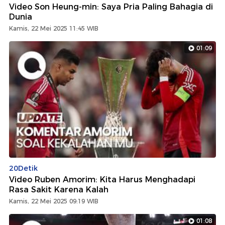
Video Son Heung-min: Saya Pria Paling Bahagia di
Dunia
Kamis, 22 Mei 2025 11:45 WIB
01:09
20Detik
Video Ruben Amorim: Kita Harus Menghadapi
Rasa Sakit Karena Kalah
Kamis, 22 Mei 2025 09:19 WIB
01:08