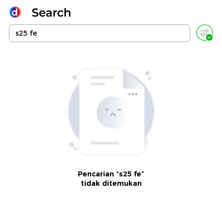
Yang sedang ramai dicari
Loading...
Promoted
Terakhir yang dicari
Pencarian “s25 fe”
tidak ditemukan