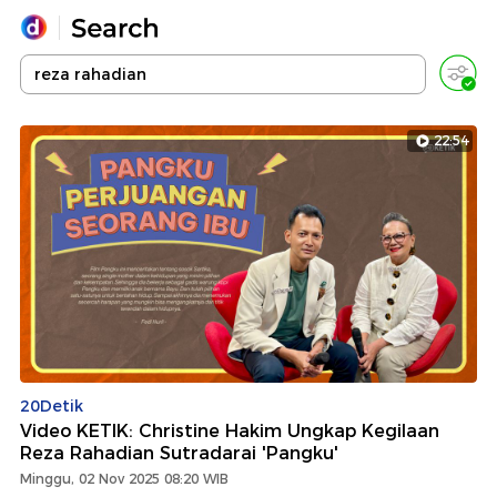
Yang sedang ramai dicari
Loading...
22:54
Promoted
Terakhir yang dicari
20Detik
Video KETIK: Christine Hakim Ungkap Kegilaan
Reza Rahadian Sutradarai 'Pangku'
Minggu, 02 Nov 2025 08:20 WIB