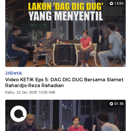
13:50
20Detik
Video KETIK Eps 5: DAG DIG DUG Bersama Slamet
Rahardjo-Reza Rahadian
Rabu, 22 Jan 2025 10:00 WIB
01:36