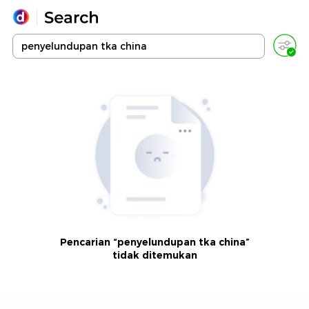
Yang sedang ramai dicari
Loading...
Promoted
Terakhir yang dicari
Pencarian “penyelundupan tka china”
tidak ditemukan