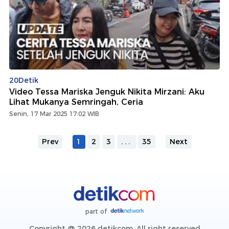
20Detik
Video Tessa Mariska Jenguk Nikita Mirzani: Aku
Lihat Mukanya Semringah, Ceria
Senin, 17 Mar 2025 17:02 WIB
Prev
1
2
3
...
35
Next
part of
Copyright @ 2026 detikcom, All right reserved