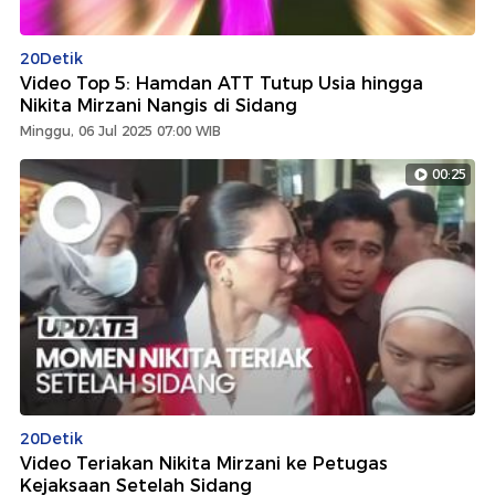
20Detik
Video Top 5: Hamdan ATT Tutup Usia hingga
Nikita Mirzani Nangis di Sidang
Minggu, 06 Jul 2025 07:00 WIB
00:25
20Detik
Video Teriakan Nikita Mirzani ke Petugas
Kejaksaan Setelah Sidang