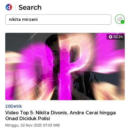
Yang sedang ramai dicari
Loading...
02:24
Promoted
Terakhir yang dicari
20Detik
Video Top 5: Nikita Divonis, Andre Cerai hingga
Onad Diciduk Polisi
Minggu, 02 Nov 2025 07:03 WIB