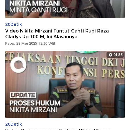
20Detik
Video Nikita Mirzani Tuntut Ganti Rugi Reza
Gladys Rp 100 M, Ini Alasannya
Rabu, 28 Mei 2025 12:30 WIB
01:53
20Detik