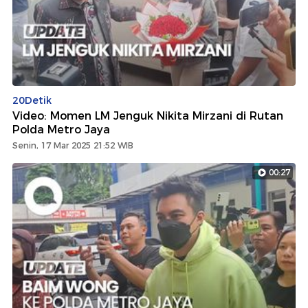
20Detik
Video: Momen LM Jenguk Nikita Mirzani di Rutan
Polda Metro Jaya
Senin, 17 Mar 2025 21:52 WIB
00:27