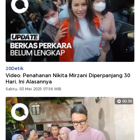
20Detik
Video: Penahanan Nikita Mirzani Diperpanjang 30
Hari, Ini Alasannya
Sabtu, 03 Mei 2025 07:56 WIB
00:36