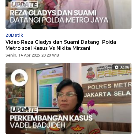
20Detik
Video Reza Gladys dan Suami Datangi Polda
Metro soal Kasus Vs Nikita Mirzani
Senin, 14 Apr 2025 20:20 WIB
02:08