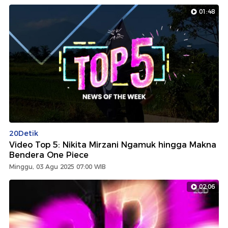
01:48
20Detik
Video Top 5: Nikita Mirzani Ngamuk hingga Makna
Bendera One Piece
Minggu, 03 Agu 2025 07:00 WIB
02:06