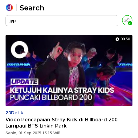
Yang sedang ramai dicari
Loading...
00:50
Promoted
Terakhir yang dicari
20Detik
Video Pencapaian Stray Kids di Billboard 200
Lampaui BTS-Linkin Park
Senin, 01 Sep 2025 15:15 WIB