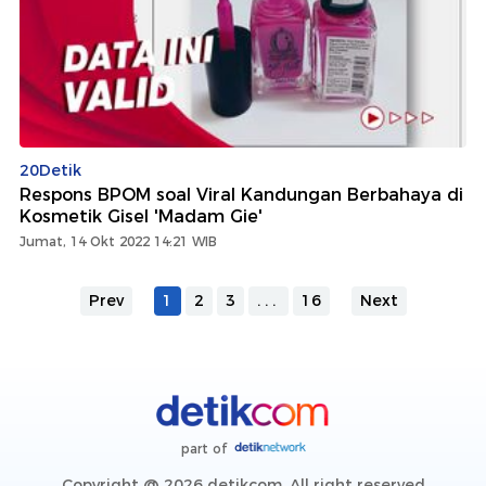
20Detik
Respons BPOM soal Viral Kandungan Berbahaya di
Kosmetik Gisel 'Madam Gie'
Jumat, 14 Okt 2022 14:21 WIB
Prev
1
2
3
...
16
Next
part of
Copyright @ 2026 detikcom, All right reserved