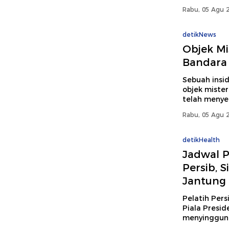
Rabu, 05 Agu 2
detikNews
Objek Mi
Bandara 
Sebuah insi
objek miste
telah menye
Rabu, 05 Agu 2
detikHealth
Jadwal Pi
Persib, 
Jantung
Pelatih Pers
Piala Presid
menyinggung