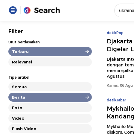
Yang se
Filter
detikPop
Loading..
Djakarta
Urut berdasarkan
Digelar 
Terbaru
Promot
Djakarta Int
Relevansi
dengan tema 
menampilkan
Terakhir
Agustus.
Tipe artikel
Loading...
Kamis, 06 Agu 
Semua
Berita
detikJabar
Mykhailo
Foto
Kandang'
Video
Mykhailo Mu
Flash Video
diskors. Co