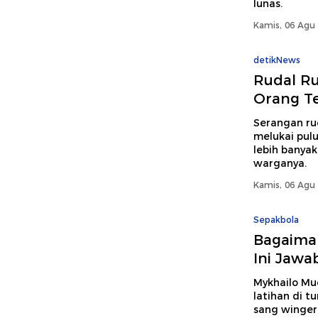
lunas.
Kamis, 06 Agu 
detikNews
Rudal Ru
Orang Te
Serangan ru
melukai pul
lebih banya
warganya.
Kamis, 06 Agu 
Sepakbola
Bagaiman
Ini Jawa
Mykhailo Mud
latihan di t
sang winger,