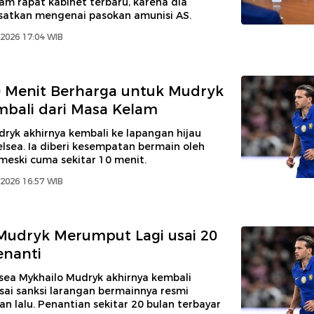
m rapat kabinet terbaru, karena dia
satkan mengenai pasokan amunisi AS.
2026 17:04 WIB
0 Menit Berharga untuk Mudryk
bali dari Masa Kelam
ryk akhirnya kembali ke lapangan hijau
lsea. Ia diberi kesempatan bermain oleh
meski cuma sekitar 10 menit.
2026 16:57 WIB
Mudryk Merumput Lagi usai 20
enanti
sea Mykhailo Mudryk akhirnya kembali
ai sanksi larangan bermainnya resmi
an lalu. Penantian sekitar 20 bulan terbayar