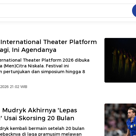
C
dang ramai dicari
.
 International Theater Platform
Lagi, Ini Agendanya
ed
ernational Theater Platform 2026 dibuka
(Men)Citra Niskala. Festival ini
 pertunjukan dan simposium hingga 8
 yang dicari
2026 21:02 WIB
 Mudryk Akhirnya 'Lepas
 Usai Skorsing 20 Bulan
dryk kembali bermain setelah 20 bulan
mebacknya di laga pramusim melawan