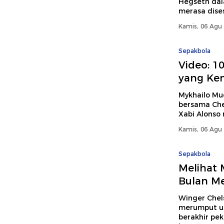
Hegseth dala
merasa dise
Kamis, 06 Agu 
Sepakbola
Video: 1
yang Kem
Mykhailo Mud
bersama Che
Xabi Alonso 
Kamis, 06 Agu 
Sepakbola
Melihat 
Bulan M
Winger Chel
merumput us
berakhir pek