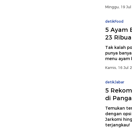
Minggu, 19 Jul
detikFood
5 Ayam B
23 Ribu
Tak kalah p
punya banya
menu ayam b
Kamis, 16 Jul 
detikJabar
5 Rekom
di Pang
Temukan tem
dengan opsi
Jarkomi hing
terjangkau!