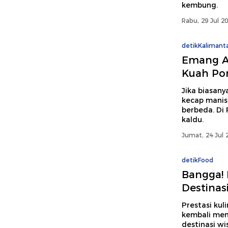
kembung.
Rabu, 29 Jul 2
detikKalimant
Emang Ad
Kuah Po
Jika biasan
kecap manis,
berbeda. Di 
kaldu.
Jumat, 24 Jul 
detikFood
Bangga! 
Destinas
Prestasi kul
kembali mem
destinasi wi