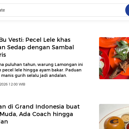
C
dang ramai dicari
.
u Vesti: Pecel Lele khas
n Sedap dengan Sambal
is
ed
ama puluhan tahun, warung Lamongan ini
pecel lele hingga ayam bakar. Paduan
 yang dicari
manis gurih selalu jadi andalan.
2026 12:00 WIB
an di Grand Indonesia buat
 Muda, Ada Coach hingga
lan