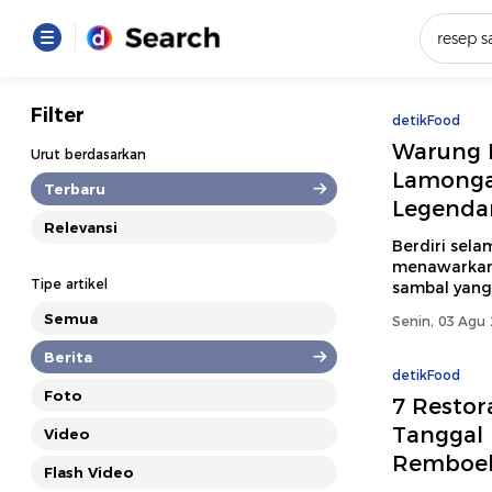
Yang se
Filter
detikFood
Loading..
Warung B
Urut berdasarkan
Lamonga
Terbaru
Legendar
Promot
Relevansi
Berdiri sel
menawarkan 
Terakhir
Tipe artikel
sambal yang 
Loading...
Semua
Senin, 03 Agu 
Berita
detikFood
Foto
7 Restor
Tanggal
Video
Remboe
Flash Video