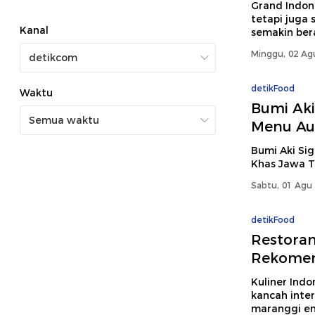
Grand Indone
tetapi juga 
Kanal
semakin ber
Minggu, 02 Ag
detikFood
Waktu
Bumi Aki
Menu Au
Bumi Aki Si
Khas Jawa 
Sabtu, 01 Agu 
detikFood
Restora
Rekomen
Kuliner Indo
kancah inter
maranggi ena