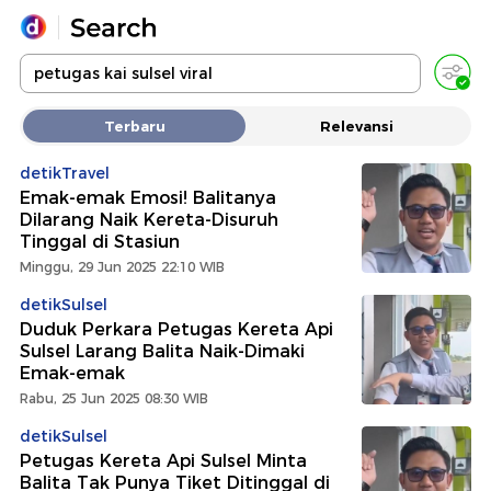
Yang sedang ramai dicari
Terbaru
Relevansi
Loading...
detikTravel
Emak-emak Emosi! Balitanya
Promoted
Dilarang Naik Kereta-Disuruh
Tinggal di Stasiun
Terakhir yang dicari
Minggu, 29 Jun 2025 22:10 WIB
detikSulsel
Duduk Perkara Petugas Kereta Api
Sulsel Larang Balita Naik-Dimaki
Emak-emak
Rabu, 25 Jun 2025 08:30 WIB
detikSulsel
Petugas Kereta Api Sulsel Minta
Balita Tak Punya Tiket Ditinggal di