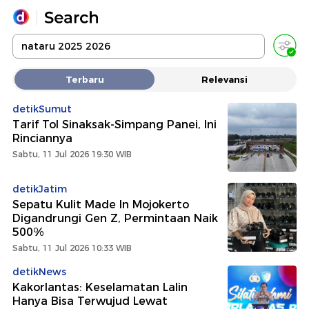
Yang sedang ramai dicari
Terbaru
Relevansi
Loading...
detikSumut
Tarif Tol Sinaksak-Simpang Panei, Ini
Promoted
Rinciannya
Sabtu, 11 Jul 2026 19:30 WIB
Terakhir yang dicari
detikJatim
Sepatu Kulit Made In Mojokerto
Digandrungi Gen Z, Permintaan Naik
500%
Sabtu, 11 Jul 2026 10:33 WIB
detikNews
Kakorlantas: Keselamatan Lalin
Hanya Bisa Terwujud Lewat