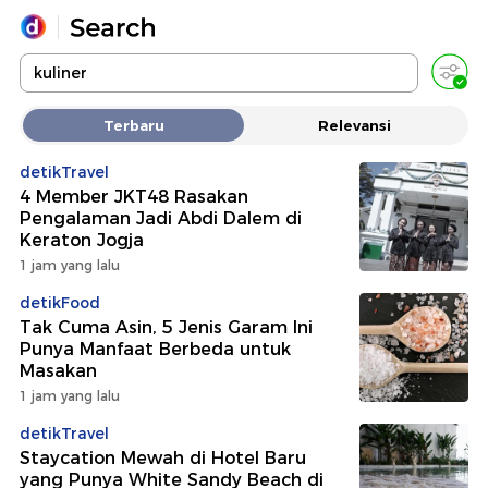
Yang sedang ramai dicari
Terbaru
Relevansi
Loading...
detikTravel
4 Member JKT48 Rasakan
Promoted
Pengalaman Jadi Abdi Dalem di
Keraton Jogja
Terakhir yang dicari
1 jam yang lalu
detikFood
Tak Cuma Asin, 5 Jenis Garam Ini
Punya Manfaat Berbeda untuk
Masakan
1 jam yang lalu
detikTravel
Staycation Mewah di Hotel Baru
yang Punya White Sandy Beach di