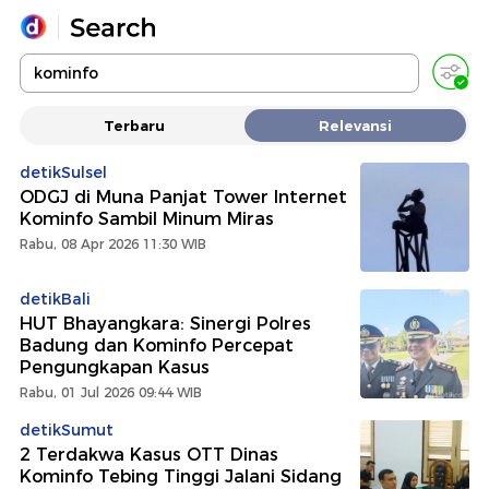
Yang sedang ramai dicari
Terbaru
Relevansi
Loading...
detikSulsel
ODGJ di Muna Panjat Tower Internet
Promoted
Kominfo Sambil Minum Miras
Rabu, 08 Apr 2026 11:30 WIB
Terakhir yang dicari
detikBali
HUT Bhayangkara: Sinergi Polres
Badung dan Kominfo Percepat
Pengungkapan Kasus
Rabu, 01 Jul 2026 09:44 WIB
detikSumut
2 Terdakwa Kasus OTT Dinas
Kominfo Tebing Tinggi Jalani Sidang