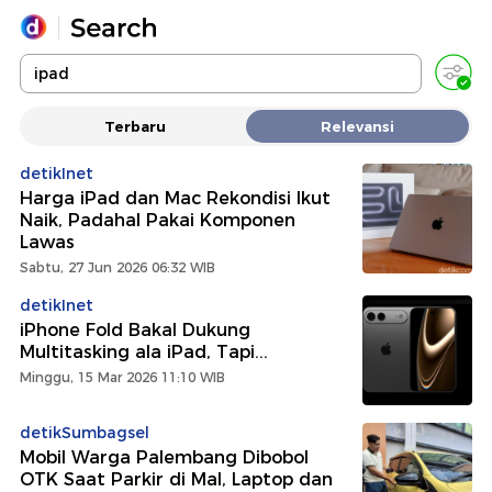
Yang sedang ramai dicari
Terbaru
Relevansi
Loading...
detikInet
Harga iPad dan Mac Rekondisi Ikut
Promoted
Naik, Padahal Pakai Komponen
Lawas
Terakhir yang dicari
Sabtu, 27 Jun 2026 06:32 WIB
detikInet
iPhone Fold Bakal Dukung
Multitasking ala iPad, Tapi...
Minggu, 15 Mar 2026 11:10 WIB
detikSumbagsel
Mobil Warga Palembang Dibobol
OTK Saat Parkir di Mal, Laptop dan