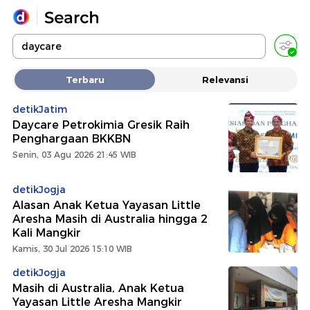
Yang sedang ramai dicari
Terbaru
Relevansi
Loading...
detikJatim
Daycare Petrokimia Gresik Raih
Promoted
Penghargaan BKKBN
Senin, 03 Agu 2026 21:45 WIB
Terakhir yang dicari
detikJogja
Alasan Anak Ketua Yayasan Little
Aresha Masih di Australia hingga 2
Kali Mangkir
Kamis, 30 Jul 2026 15:10 WIB
detikJogja
Masih di Australia, Anak Ketua
Yayasan Little Aresha Mangkir