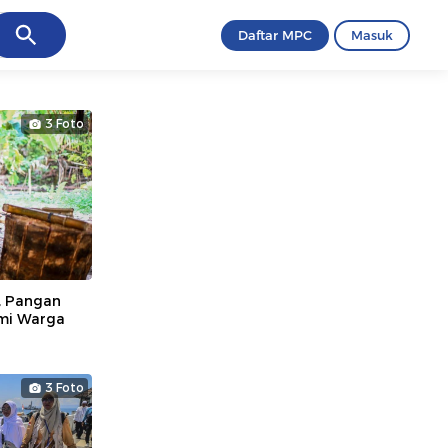
ancel
Daftar MPC
Masuk
3 Foto
, Pangan
omi Warga
3 Foto