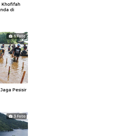
Khofifah
anda di
6 Foto
aga Pesisir
3 Foto