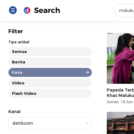
Yang se
Filter
Loading..
Tipe artikel
Semua
Promot
Berita
Foto
Terakhir
Loading...
Video
Papeda Terb
Flash Video
Khas Maluku
Jumat, 19 Jun 
Kanal