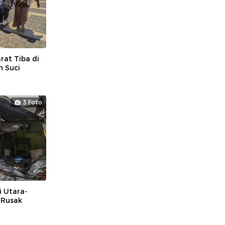
at Tiba di
h Suci
3 Foto
 Utara-
 Rusak