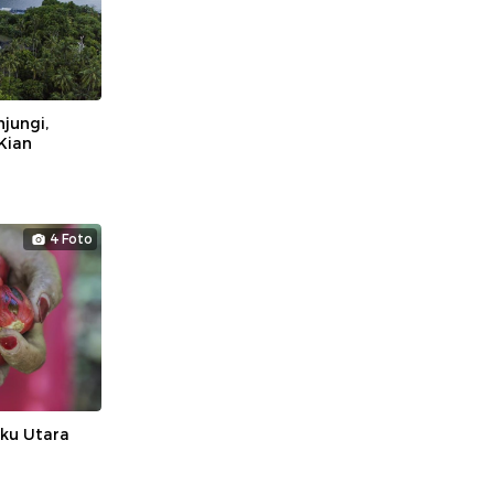
jungi,
Kian
4 Foto
uku Utara