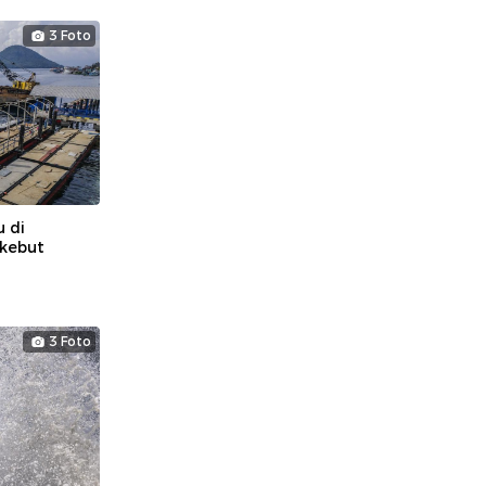
3 Foto
 di
ikebut
3 Foto